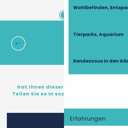
Wohlbefinden, Entsp
Hotel-Restaurant & Spa du Domaine des
Thomeaux
Tierparks, Aquarium
Alle Unterkünfte
Rendezvous in den Gä
Hat Ihnen dieser Inhalt gefallen?
Teilen Sie es in sozialen Netzwerken!
Erfahrungen
Ajouter 
Teilen