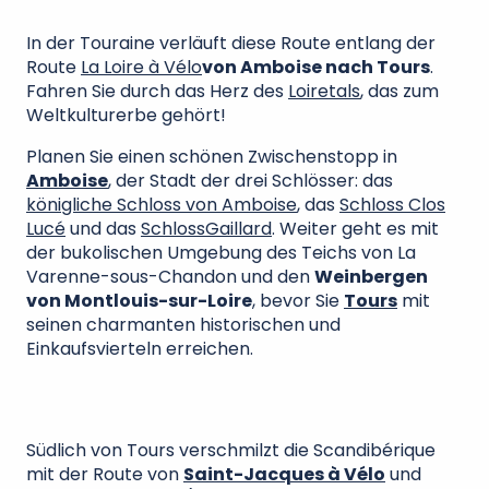
In der Touraine verläuft diese Route entlang der
Route
La Loire à Vélo
von Amboise nach Tours
.
Fahren Sie durch das Herz des
Loiretals
, das zum
Weltkulturerbe gehört!
Planen Sie einen schönen Zwischenstopp in
Amboise
, der Stadt der drei Schlösser: das
königliche Schloss von Amboise
, das
Schloss Clos
Lucé
und das
Schloss
Gaillard
. Weiter geht es mit
der bukolischen Umgebung des Teichs von La
Varenne-sous-Chandon und den
Weinbergen
von Montlouis-sur-Loire
, bevor Sie
Tours
mit
seinen charmanten historischen und
Einkaufsvierteln erreichen.
Südlich von Tours verschmilzt die Scandibérique
mit der Route von
Saint-Jacques à Vélo
und