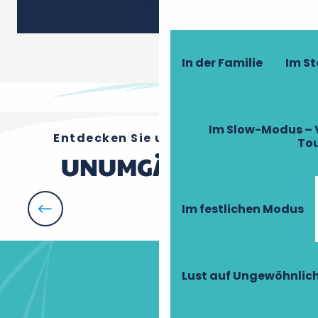
In der Familie
Im S
Im Slow-Modus – 
Entdecken Sie unsere anderen
To
UNUMGÄNGLICH
Im festlichen Modus
Ein Pferd
Lust auf Ungewöhnlic