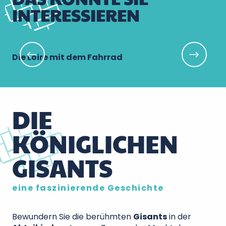
INTERESSIEREN
Die Loire mit dem Fahrrad
Re
DIE
KÖNIGLICHEN
GISANTS
eine faszinierende Geschichte
Bewundern Sie die berühmten
Gisants
in der