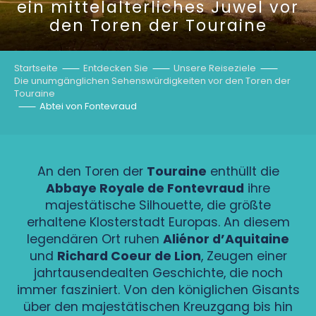
ein mittelalterliches Juwel vor
den Toren der Touraine
Startseite
Entdecken Sie
Unsere Reiseziele
Die unumgänglichen Sehenswürdigkeiten vor den Toren der
Touraine
Abtei von Fontevraud
An den Toren der
Touraine
enthüllt die
Abbaye Royale de Fontevraud
ihre
majestätische Silhouette, die größte
erhaltene Klosterstadt Europas. An diesem
legendären Ort ruhen
Aliénor d’Aquitaine
und
Richard Coeur de Lion
, Zeugen einer
jahrtausendealten Geschichte, die noch
immer fasziniert. Von den königlichen Gisants
über den majestätischen Kreuzgang bis hin