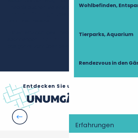
wieder auf den Weg machen. Für ein einzigartiges
Wohlbefinden, Entsp
Erlebnis buchen Sie eine der spannenden
Themenführungen
, die die Anlage das ganze
Jahr über beleben.
Für ein einzigartiges Erlebnis buchen Sie eine der
Tierparks, Aquarium
spannenden
Themenführungen
, die die Anlage
das ganze Jahr über beleben..
Rendezvous in den Gä
Entdecken Sie unsere anderen
UNUMGÄNGLICH
Die Reittouren
Erfahrungen