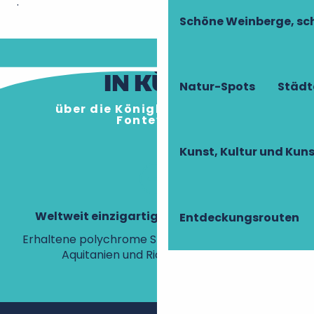
.
Schöne Weinberge, sch
IN KÜRZE
Natur-Spots
Städt
über die Königliche Abtei von
Fontevraud
Kunst, Kultur und Ku
Weltweit einzigartige königliche Gisants
Entdeckungsrouten
Erhaltene polychrome Statuen von Eleonore von
1
Aquitanien und Richard Löwenherz.