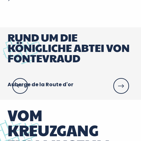
RUND UM DIE
KÖNIGLICHE ABTEI VON
FONTEVRAUD
Auberge de la Route d'or
Hô
VOM
KREUZGANG