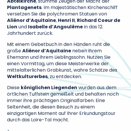
Abteikirche
, stumme Zeugen der Macht der
Plantagenets
. Im majestätischen Kirchenschiff
versetzen Sie die polychromen Statuen von
Aliénor d’Aquitaine
,
Henri II
,
Richard Coeur de
Lion
und
Isabelle d’Angoulême
in das 12.
Jahrhundert zurück.
Mit einem Gebetbuch in den Händen ruht die
große
Aliénor d’Aquitaine
neben ihrem
Ehemann und ihrem Lieblingssohn. Nutzen Sie
einen Vormittag, um diese Meisterwerke der
mittelalterlichen Grabkunst, wahre Schätze des
Weltkulturerbes
, zu entdecken.
Diese
königlichen Liegenden
wurden aus dem
örtlichen Tuffstein gemeißelt und behalten noch
immer ihre prächtigen Originalfarben. Eine
Seltenheit, die diesen Besuch zu einem
einzigartigen Moment auf Ihrer Erkundungstour
durch das Loire-Tal macht.
>