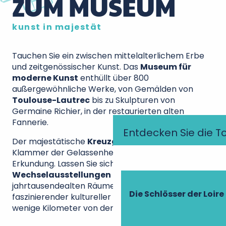
ZUM MUSEUM
kunst in majestät
Tauchen Sie ein zwischen mittelalterlichem Erbe
und zeitgenössischer Kunst. Das
Museum für
moderne Kunst
enthüllt über 800
außergewöhnliche Werke, von Gemälden von
Toulouse-Lautrec
bis zu Skulpturen von
Germaine Richier, in der restaurierten alten
Fannerie.
Entdecken Sie die T
Der majestätische
Kreuzgang
bietet eine
Klammer der Gelassenheit für Ihren Tag der
Erkundung. Lassen Sie sich von den
Wechselausstellungen
überraschen, die diese
jahrtausendealten Räume regelmäßig beleben. Ein
Die Schlösser der Loire
faszinierender kultureller Zwischenstopp nur
wenige Kilometer von der Touraine entfernt.