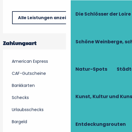
Die Schlösser der Loire
Alle Leistungen anzeigen
Schöne Weinberge, sch
Zahlungsart
American Express
Natur-Spots
Städt
CAF-Gutscheine
Bankkarten
Kunst, Kultur und Ku
Schecks
Urlaubsschecks
Bargeld
Entdeckungsrouten