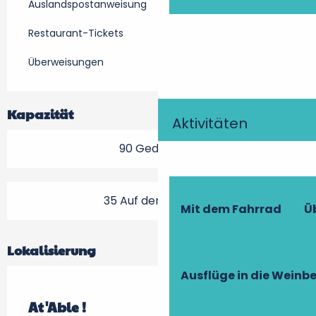
Auslandspostanweisung
Restaurant-Tickets
Überweisungen
Kapazität
Aktivitäten
90 Gedeck(e)
35 Auf der Terrasse
Mit dem Fahrrad
Ü
Lokalisierung
Ausflüge in die Weinb
At'Able !