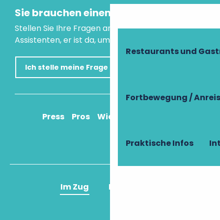
Sie brauchen einen Rat?
Stellen Sie Ihre Fragen an unseren virtuellen
Assistenten, er ist da, um Ihnen zu helfen.
Restaurants und Gas
Ich stelle meine Frage
Fortbewegung / Anrei
Press
Pros
Wie komme ich an?
Praktische Infos
In
Im Zug
Im Flugzeug