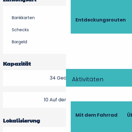
Bankkarten
Entdeckungsrouten
Schecks
Bargeld
Kapazität
34 Gedeck(e)
Aktivitäten
10 Auf der Terrasse
Mit dem Fahrrad
Ü
Lokalisierung