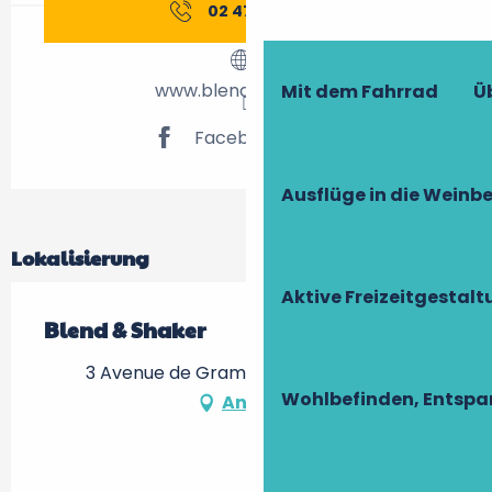
02 47 39 91
▒▒
www.blend-shaker.fr
Mit dem Fahrrad
Ü
Facebook Seite
Ausflüge in die Weinb
Lokalisierung
Aktive Freizeitgestal
Blend & Shaker
3 Avenue de Grammont, 37000 Tours
Wohlbefinden, Entsp
Anfahrt