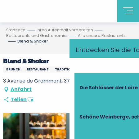
Startseite
Ihren Aufenthalt vorbereiten
Restaurants und Gastronomie
Alle unsere Restaurants
Blend & Shaker
Entdecken Sie die T
Blend & Shaker
BRUNCH
RESTAURANT
TRADITIONELLE FRANZÖSISCHE KÜCHE
3 Avenue de Grammont, 37000 Tours
Die Schlösser der Loire
Anfahrt
Ajouter aux favoris
Teilen
Schöne Weinberge, sch