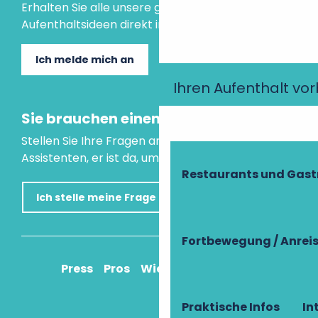
Erhalten Sie alle unsere guten Tipps und
Aufenthaltsideen direkt in Ihre Mailbox.
Ich melde mich an
Ihren Aufenthalt vo
Sie brauchen einen Rat?
Stellen Sie Ihre Fragen an unseren virtuellen
Assistenten, er ist da, um Ihnen zu helfen.
Restaurants und Gas
Ich stelle meine Frage
Fortbewegung / Anrei
Press
Pros
Wie komme ich an?
Praktische Infos
In