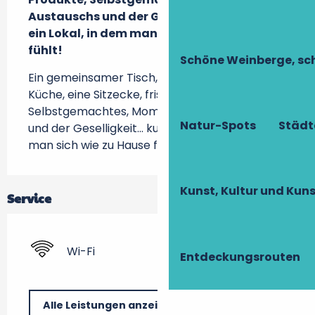
Austauschs und der Geselligkeit... kurzum 
ein Lokal, in dem man sich wie zu Hause 
fühlt!
Schöne Weinberge, sch
Ein gemeinsamer Tisch, eine Bar mit offener 
Küche, eine Sitzecke, frische Produkte, 
Selbstgemachtes, Momente des Austauschs 
Natur-Spots
Städt
und der Geselligkeit... kurzum ein Lokal, in dem 
man sich wie zu Hause fühlt!
Kunst, Kultur und Ku
Service
Wi-Fi
Entdeckungsrouten
Alle Leistungen anzeigen