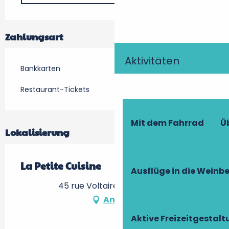
Zahlungsart
Aktivitäten
Bankkarten
Restaurant-Tickets
Mit dem Fahrrad
Ü
Lokalisierung
La Petite Cuisine
Ausflüge in die Weinb
45 rue Voltaire, 37000 Tours
Anfahrt
Aktive Freizeitgestal