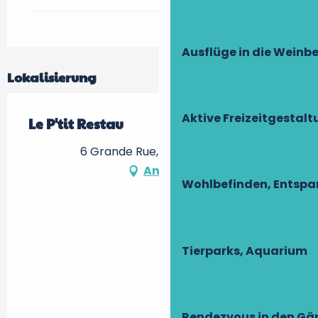
Ausflüge in die Weinb
Lokalisierung
Aktive Freizeitgestal
Le P'tit Restau
6 Grande Rue, 37600 Loches
Anfahrt
Wohlbefinden, Entsp
Tierparks, Aquarium
Rendezvous in den Gä