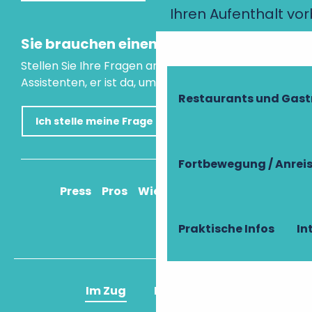
Ihren Aufenthalt vo
Sie brauchen einen Rat?
Stellen Sie Ihre Fragen an unseren virtuellen
Assistenten, er ist da, um Ihnen zu helfen.
Restaurants und Gas
Ich stelle meine Frage
Fortbewegung / Anrei
Press
Pros
Wie komme ich an?
Praktische Infos
In
Im Zug
Im Flugzeug