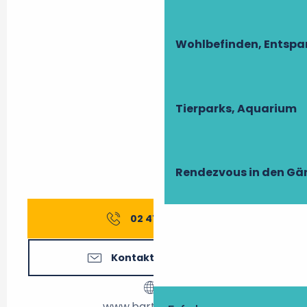
Wohlbefinden, Entsp
Tierparks, Aquarium
Rendezvous in den Gä
02 47 61 14
▒▒
Kontaktieren Sie uns
www.bartavelles.fr