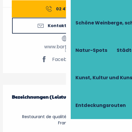
02 47 61 14
▒▒
Schöne Weinberge, sch
Kontaktieren Sie uns
www.bartavelles.fr
Natur-Spots
Städt
Facebook Seite
Kunst, Kultur und Ku
Leistungensmöglichkeiten
Bezeichnungen (Leistungsmerkmale)
Bezeichnungen (Leistungsmerkmale)
Entdeckungsrouten
Restaurant de qualité (collège culinaire de
France)