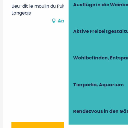
Ausflüge in die Weinb
Lieu-dit le moulin du Puits, Les Essards, 37130
Langeais
Anfahrt
Aktive Freizeitgestal
Wohlbefinden, Entsp
Tierparks, Aquarium
Rendezvous in den Gä