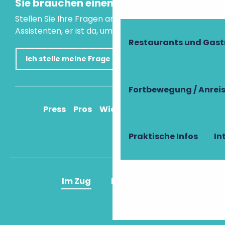
Sie brauchen einen Rat?
Stellen Sie Ihre Fragen an unseren virtuellen
Assistenten, er ist da, um Ihnen zu helfen.
Restaurants und Gas
Ich stelle meine Frage
Fortbewegung / Anrei
Press
Pros
Wie komme ich an?
Praktische Infos
In
Im Zug
Im Flugzeug