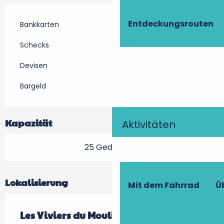
Entdeckungsrouten
Bankkarten
Schecks
Devisen
Bargeld
Kapazität
Aktivitäten
25 Gedeck(e)
Lokalisierung
Mit dem Fahrrad
Ü
Les Viviers du Moulin de Langeais