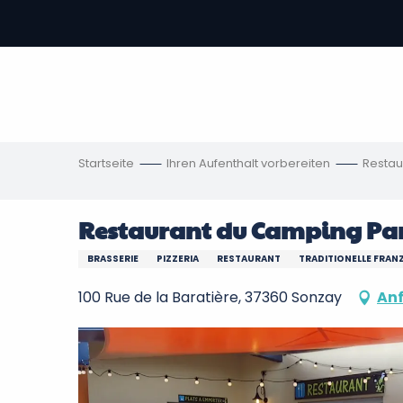
Aller
au
contenu
vous
principal
ch
en
Startseite
Ihren Aufenthalt vorbereiten
Restau
Restaurant du Camping Par
BRASSERIE
PIZZERIA
RESTAURANT
TRADITIONELLE FRAN
100 Rue de la Baratière, 37360 Sonzay
An