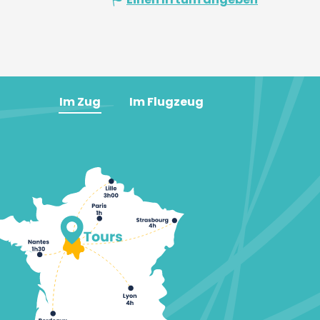
Im Zug
Im Flugzeug