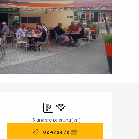
Öffnungszeiten & Konta
Parkplatz
Wi-Fi
+ 5 andere Leistung(en)
02 47 24 72
▒▒