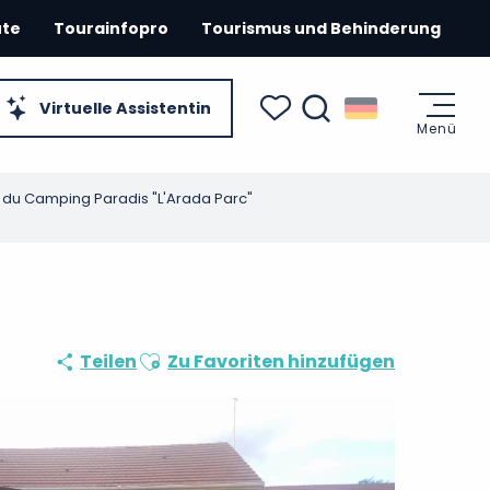
ute
Tourainfopro
Tourismus und Behinderung
Virtuelle Assistentin
Menü
Suche
Voir les favoris
 du Camping Paradis "L'Arada Parc"
Ajouter aux favoris
Teilen
Zu Favoriten hinzufügen