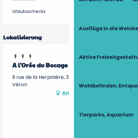
Urlaubsschecks
Ausflüge in die Weinb
Lokalisierung
Aktive Freizeitgestal
A l'Orée du Bocage
9 rue de la Herpinière, 37420 Savigny-en-
Véron
Wohlbefinden, Entsp
Anfahrt
Tierparks, Aquarium