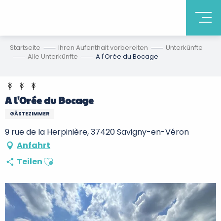
Startseite
Ihren Aufenthalt vorbereiten
Unterkünfte
Alle Unterkünfte
A l'Orée du Bocage
A l'Orée du Bocage
GÄSTEZIMMER
9 rue de la Herpinière, 37420 Savigny-en-Véron
Anfahrt
Ajouter aux favoris
Teilen