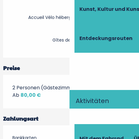
Kunst, Kultur und Ku
Accueil Vélo hébergement touristique
Entdeckungsrouten
Gîtes de France
Preise
2 Personen (Gästezimmer + Frühstück)
Ab
80,00 €
Aktivitäten
Zahlungsart
Bankkarten
Mit dem Fahrrad
Ü