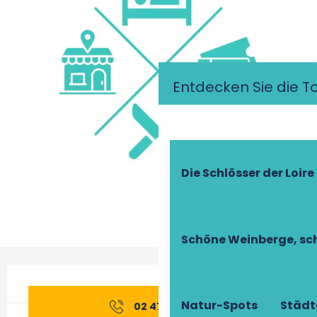
Entdecken Sie die T
Die Schlösser der Loire
Schöne Weinberge, sch
Öffnungszeiten & Kontaktdaten
Natur-Spots
Städt
02 47 95 10
▒▒