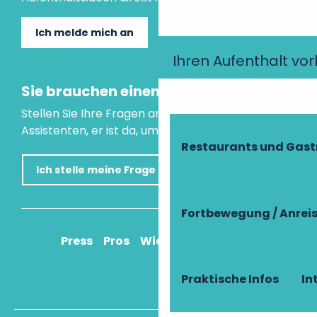
Ich melde mich an
Ihren Aufenthalt vo
Sie brauchen einen Rat?
Stellen Sie Ihre Fragen an unseren virtuellen
Assistenten, er ist da, um Ihnen zu helfen.
Restaurants und Gas
Ich stelle meine Frage
Fortbewegung / Anrei
Press
Pros
Wie komme ich an?
Praktische Infos
In