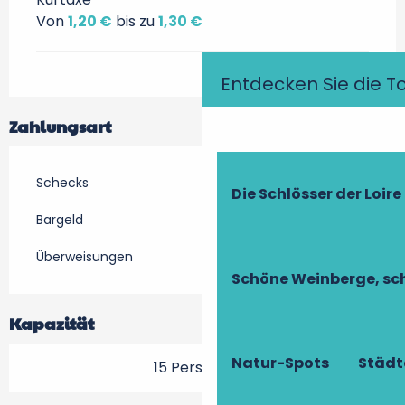
Von
1,20 €
bis zu
1,30 €
Entdecken Sie die T
Zahlungsart
Schecks
Die Schlösser der Loire
Bargeld
Überweisungen
Schöne Weinberge, sch
Kapazität
Natur-Spots
Städt
15 Person(en)