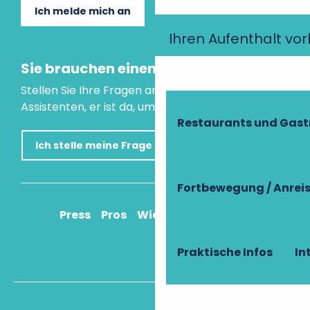
Ich melde mich an
Ihren Aufenthalt vo
Sie brauchen einen Rat?
Stellen Sie Ihre Fragen an unseren virtuellen
Assistenten, er ist da, um Ihnen zu helfen.
Restaurants und Gas
Ich stelle meine Frage
Fortbewegung / Anrei
Press
Pros
Wie komme ich an?
Praktische Infos
In