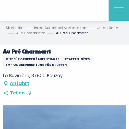
Startseite
Ihren Aufenthalt vorbereiten
Unterkünfte
Alle Unterkünfte
Au Pré Charmant
Au Pré Charmant
GÎTE FÜR GRUPPEN / AUFENTHALTE
ETAPPEN-GÎTES
EMPFANGSEINRICHTUNG FÜR GRUPPEN
La Buvinière, 37800 Pouzay
Anfahrt
Ajouter aux favoris
Teilen