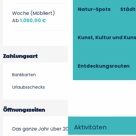
Natur-Spots
Städt
Woche (Möbliert)
Ab
1.050,00 €
Kunst, Kultur und Ku
Zahlungsart
Entdeckungsrouten
Bankkarten
Urlaubsschecks
Öffnungszeiten
Aktivitäten
Das ganze Jahr über 2026