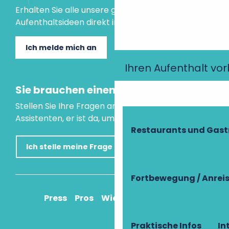
Erhalten Sie alle unsere guten Tipps und
Aufenthaltsideen direkt in Ihre Mailbox.
Ich melde mich an
Ihren Aufenthalt vo
Sie brauchen einen Rat?
Stellen Sie Ihre Fragen an unseren virtuellen
Assistenten, er ist da, um Ihnen zu helfen.
Restaurants und Gas
Ich stelle meine Frage
Fortbewegung / Anrei
Press
Pros
Wie komme ich an?
Praktische Infos
In