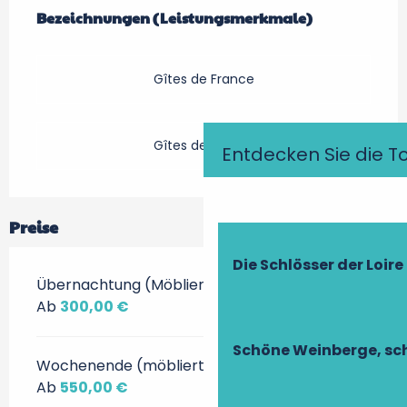
Bezeichnungen (Leistungsmerkmale)
Bezeichnungen (Leistungsmerkmale)
Gîtes de France
Gîtes de France
Entdecken Sie die T
Preise
Die Schlösser der Loire
Übernachtung (Möbliert)
Ab
300,00 €
Schöne Weinberge, sch
Wochenende (möbliert)
Ab
550,00 €