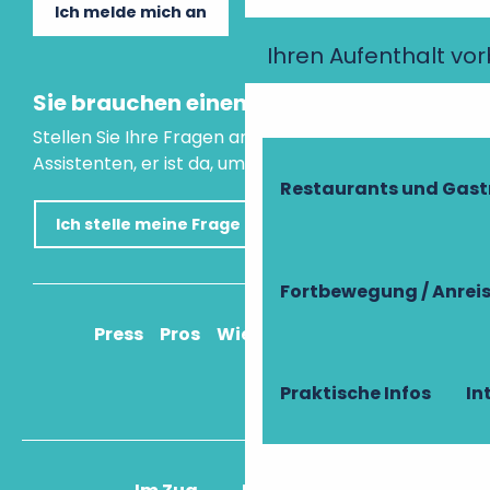
Ich melde mich an
Ihren Aufenthalt vo
Sie brauchen einen Rat?
Stellen Sie Ihre Fragen an unseren virtuellen
Assistenten, er ist da, um Ihnen zu helfen.
Restaurants und Gas
Ich stelle meine Frage
Fortbewegung / Anrei
Press
Pros
Wie komme ich an?
Praktische Infos
In