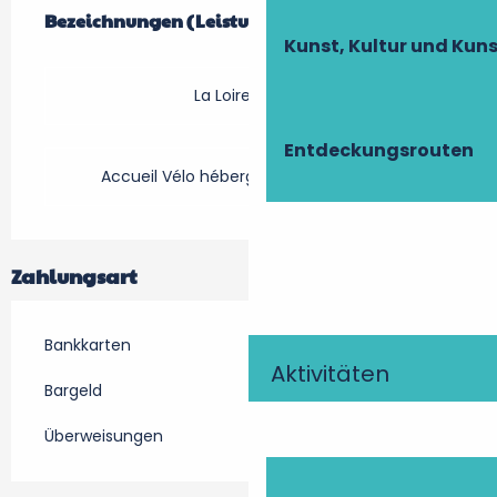
Bezeichnungen (Leistungsmerkmale)
Bezeichnungen (Leistungsmerkmale)
Kunst, Kultur und Ku
La Loire à Vélo
Entdeckungsrouten
Accueil Vélo hébergement touristique
Zahlungsart
Bankkarten
Aktivitäten
Bargeld
Überweisungen