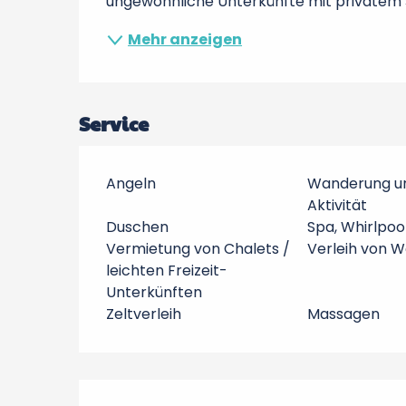
ungewöhnliche Unterkünfte mit privatem 
Mehr anzeigen
Service
Angeln
Wanderung u
Aktivität
Duschen
Spa, Whirlpool
Vermietung von Chalets /
Verleih von 
leichten Freizeit-
Unterkünften
Zeltverleih
Massagen
Leistungensmöglic