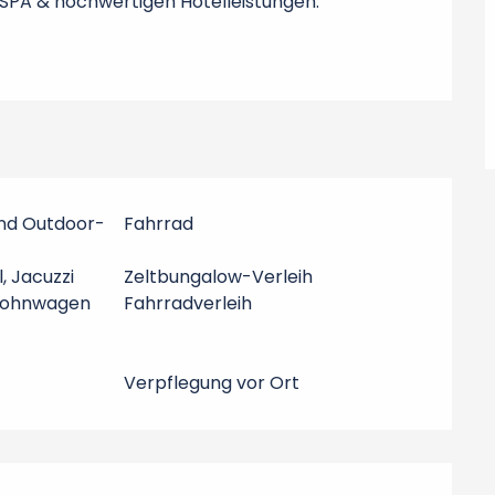
SPA & hochwertigen Hotelleistungen.
nd Outdoor-
Fahrrad
, Jacuzzi
Zeltbungalow-Verleih
Wohnwagen
Fahrradverleih
Verpflegung vor Ort
hkeiten