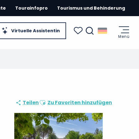
ute
Tourainfopro
Tourismus und Behinderung
Virtuelle Assistentin
Menü
Suche
Voir les favoris
Ajouter aux favoris
Teilen
Zu Favoriten hinzufügen