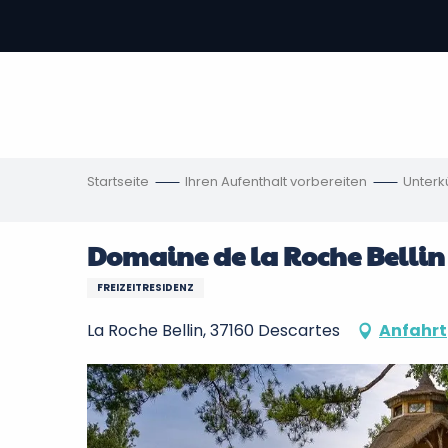
Aller
au
contenu
vous
principal
ch
en
Startseite
Ihren Aufenthalt vorbereiten
Unterk
Domaine de la Roche Bellin
FREIZEITRESIDENZ
La Roche Bellin, 37160 Descartes
Anfahrt