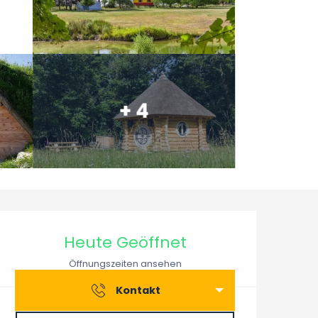
+ 4
Öffnungszeiten & Konta
Heute Geöffnet
Öffnungszeiten ansehen
Kontakt