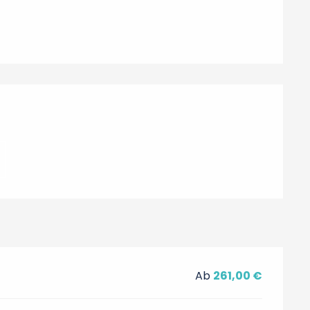
hkeiten
Ab
261,00 €