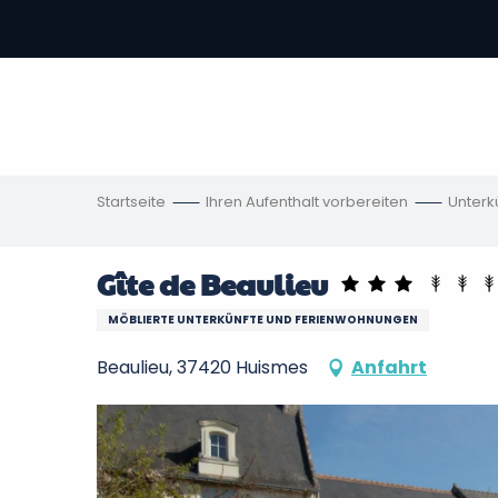
Aller
au
contenu
vous
principal
ch
en
Startseite
Ihren Aufenthalt vorbereiten
Unterk
Gîte de Beaulieu
MÖBLIERTE UNTERKÜNFTE UND FERIENWOHNUNGEN
Beaulieu, 37420 Huismes
Anfahrt