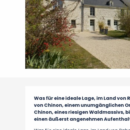
Beschreibung
Was für eine ideale Lage, im Land von R
von Chinon, einem unumgänglichen Ort
Chinon, eines riesigen Waldmassivs, bi
einen äußerst angenehmen Aufenthalt. 