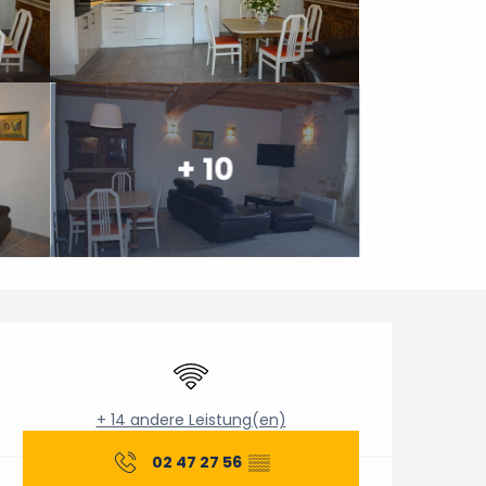
+ 10
Öffnungszeiten & Konta
Wi-Fi
+ 14 andere Leistung(en)
02 47 27 56
▒▒