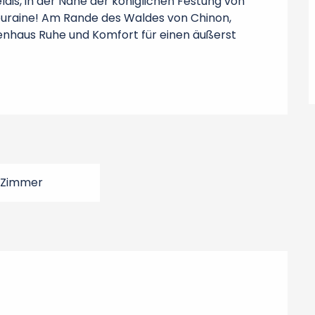
lais, in der Nähe der königlichen Festung von 
uraine! Am Rande des Waldes von Chinon, 
ienhaus Ruhe und Komfort für einen äußerst 
 Zimmer