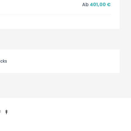
Ab
401,00 €
ecks