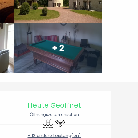
+ 2
Öffnungszeiten & Konta
Heute Geöffnet
Öffnungszeiten ansehen
Schwimmbad
Wi-Fi
+ 12 andere Leistung(en)