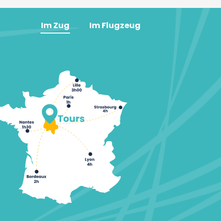
Im Zug
Im Flugzeug