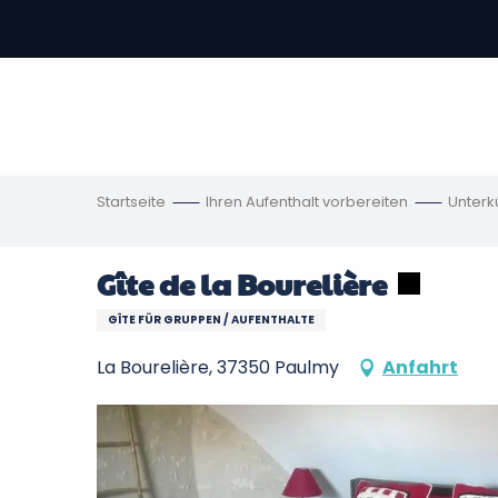
Aller
au
contenu
vous
principal
ch
en
Startseite
Ihren Aufenthalt vorbereiten
Unterk
Gîte de la Bourelière
GÎTE FÜR GRUPPEN / AUFENTHALTE
La Bourelière, 37350 Paulmy
Anfahrt