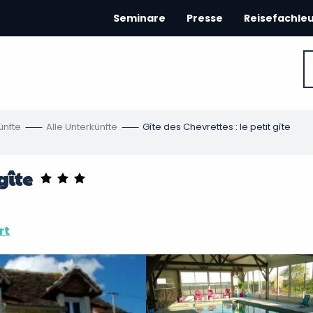
Seminare
Presse
Reisefachle
ünfte
Alle Unterkünfte
Gîte des Chevrettes : le petit gîte
gîte
rt