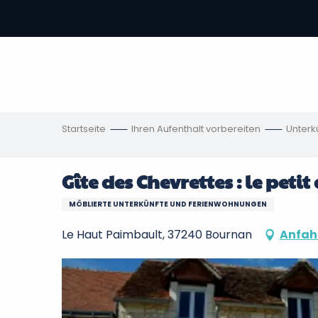
Aller
au
contenu
vous
principal
ch
en
Startseite
Ihren Aufenthalt vorbereiten
Unterk
Gîte des Chevrettes : le petit 
MÖBLIERTE UNTERKÜNFTE UND FERIENWOHNUNGEN
Le Haut Paimbault, 37240 Bournan
Anfah