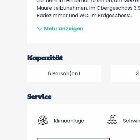
die Tiere im Hinterhof zu sehen, am Melke
Maure teilzunehmen. Im Obergeschoss 3 Sc
Badezimmer und WC. Im Erdgeschoss:...
Mehr anzeigen
Kapazität
6 Person(en)
3
Service
Klimaanlage
Schwi