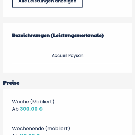
Alle Leistungen anzeigen
Leistungensmöglichkeiten
Bezeichnungen (Leistungsmerkmale)
Bezeichnungen (Leistungsmerkmale)
Accueil Paysan
Preise
Woche (Möbliert)
Ab
300,00 €
Wochenende (möbliert)