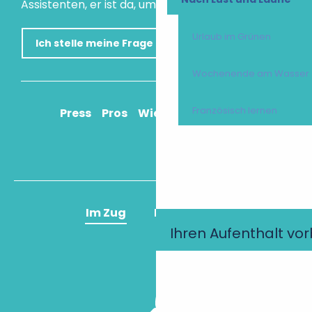
Assistenten, er ist da, um Ihnen zu helfen.
Urlaub im Grünen
Ich stelle meine Frage
Wochenende am Wasser
Französisch lernen
Press
Pros
Wie komme ich an?
Im Zug
Im Flugzeug
Ihren Aufenthalt vo