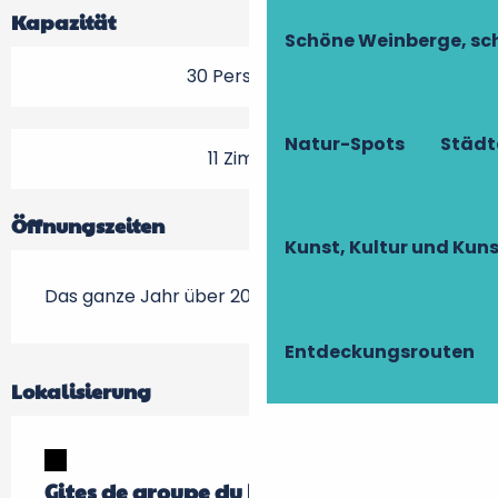
Kapazität
Schöne Weinberge, sch
30 Person(en)
Natur-Spots
Städt
11 Zimmer
Öffnungszeiten
Kunst, Kultur und Ku
Das ganze Jahr über 2026
Entdeckungsrouten
Lokalisierung
Gites de groupe du Moulin de Sainte