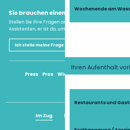
Wochenende am Wass
Sie brauchen einen Rat?
Stellen Sie Ihre Fragen an unseren virtuellen
Assistenten, er ist da, um Ihnen zu helfen.
Ich stelle meine Frage
Ihren Aufenthalt vo
Press
Pros
Wie komme ich an?
Restaurants und Gas
Im Zug
Im Flugzeug
Fortbewegung / Anrei