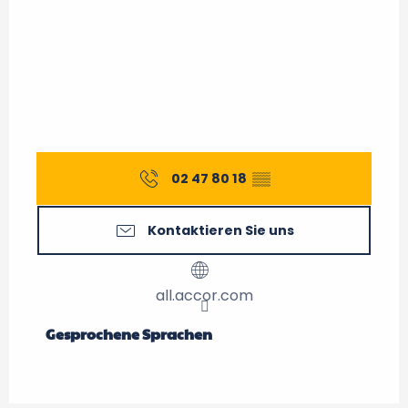
02 47 80 18
▒▒
Kontaktieren Sie uns
all.accor.com
Gesprochene Sprachen
Gesprochene Sprachen