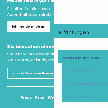
Melden Sie sich ganz einfach an!
Erhalten Sie alle unsere guten Tipps und
Aufenthaltsideen direkt in Ihre Mailbox.
Ich melde mich an
Erfahrungen
Sie brauchen einen Rat?
Stellen Sie Ihre Fragen an unseren virtuellen
Nach Lust und Laune
Assistenten, er ist da, um Ihnen zu helfen.
Urlaub im Grünen
Ich stelle meine Frage
Wochenende am Wasser
Französisch lernen
Press
Pros
Wie komme ich an?