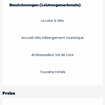
Bezeichnungen (Leistungsmerkmale)
Bezeichnungen (Leistungsmerkmale)
La Loire à Vélo
Accueil Vélo hébergement touristique
Ambassadeur Val de Loire
Touraine hôtels
Preise