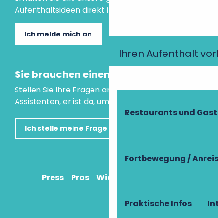
Aufenthaltsideen direkt in Ihre Mailbox.
Ich melde mich an
Ihren Aufenthalt vo
Sie brauchen einen Rat?
Stellen Sie Ihre Fragen an unseren virtuellen
Assistenten, er ist da, um Ihnen zu helfen.
Restaurants und Gas
Ich stelle meine Frage
Fortbewegung / Anrei
Press
Pros
Wie komme ich an?
Praktische Infos
In