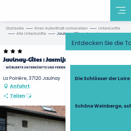
Startseite
Ihren Aufenthalt vorbereiten
Unterkünfte
Alle Unterkünfte
Jaulnay-Gîtes : Jasmijn
Entdecken Sie die T
Jaulnay-Gîtes : Jasmijn
MÖBLIERTE UNTERKÜNFTE UND FERIENWOHNUNGEN
La Poirière, 37120 Jaulnay
Die Schlösser der Loire
Anfahrt
Ajouter aux favoris
Teilen
Schöne Weinberge, sch