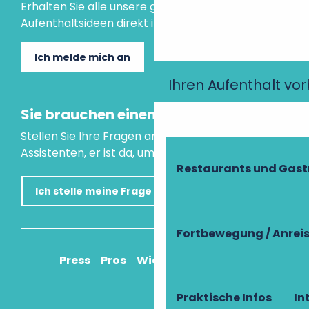
Erhalten Sie alle unsere guten Tipps und
Aufenthaltsideen direkt in Ihre Mailbox.
Ich melde mich an
Ihren Aufenthalt vo
Sie brauchen einen Rat?
Stellen Sie Ihre Fragen an unseren virtuellen
Assistenten, er ist da, um Ihnen zu helfen.
Restaurants und Gas
Ich stelle meine Frage
Fortbewegung / Anrei
Press
Pros
Wie komme ich an?
Praktische Infos
In