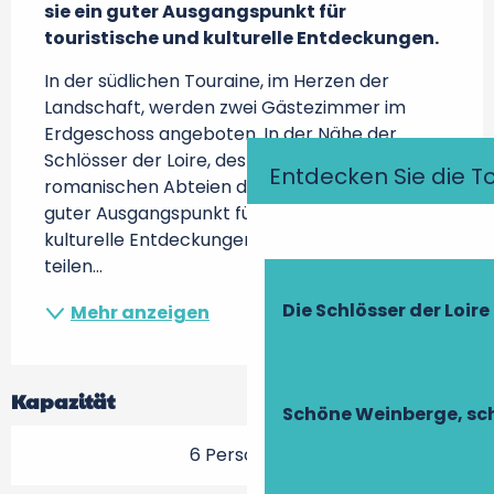
sie ein guter Ausgangspunkt für 
touristische und kulturelle Entdeckungen.
In der südlichen Touraine, im Herzen der 
Landschaft, werden zwei Gästezimmer im 
Erdgeschoss angeboten. In der Nähe der 
Schlösser der Loire, des Futuroscope und der 
Entdecken Sie die T
romanischen Abteien des Poitou sind sie ein 
guter Ausgangspunkt für touristische und 
kulturelle Entdeckungen. Auf Reservierung 
teilen...
Die Schlösser der Loire
Mehr anzeigen
Kapazität
Schöne Weinberge, sch
6 Person(en)