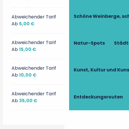
Schöne Weinberge, sch
Abweichender Tarif
Ab
5,00 €
Abweichender Tarif
Natur-Spots
Städt
Ab
15,00 €
Abweichender Tarif
Kunst, Kultur und Ku
Ab
10,00 €
Abweichender Tarif
Entdeckungsrouten
Ab
35,00 €