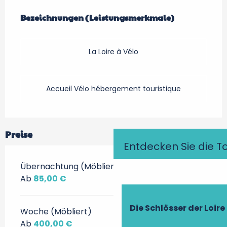
Leistungensmöglichkeiten
Bezeichnungen (Leistungsmerkmale)
Bezeichnungen (Leistungsmerkmale)
La Loire à Vélo
Accueil Vélo hébergement touristique
Preise
Entdecken Sie die T
Übernachtung (Möbliert)
Ab
85,00 €
Die Schlösser der Loire
Woche (Möbliert)
Ab
400,00 €