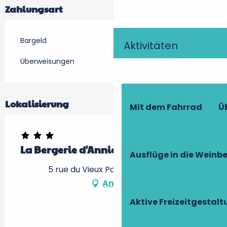
Zahlungsart
Bargeld
Aktivitäten
Überweisungen
Lokalisierung
Mit dem Fahrrad
Ü
La Bergerie d'Annie
Ausflüge in die Weinb
5 rue du Vieux Port, 37270 Véretz
Anfahrt
Aktive Freizeitgestal