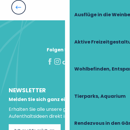
L'Orée des Bois
Le Gîte de Roche Claire
Alle Fahrradschleifen
Hôtel Troglododo
Ausflüge in die Weinb
La Boissière
La Grange bleue
Aktive Freizeitgestal
Folgen Sie uns!
Wohlbefinden, Entsp
NEWSLETTER
Tierparks, Aquarium
Melden Sie sich ganz einfach an!
Erhalten Sie alle unsere guten Tipps und
Aufenthaltsideen direkt in Ihre Mailbox.
Rendezvous in den Gä