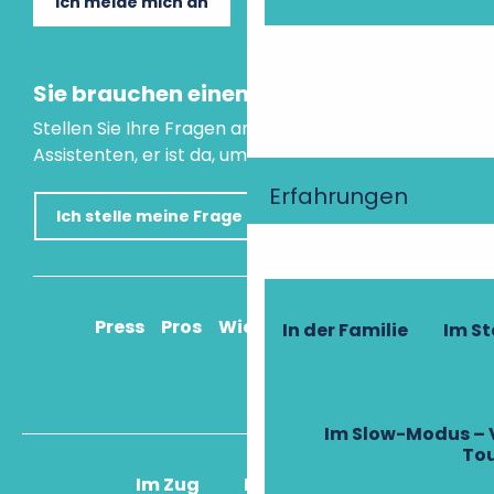
Ich melde mich an
Sie brauchen einen Rat?
Stellen Sie Ihre Fragen an unseren virtuellen
Assistenten, er ist da, um Ihnen zu helfen.
Erfahrungen
Ich stelle meine Frage
Press
Pros
Wie komme ich an?
In der Familie
Im S
Im Slow-Modus – 
To
Im Zug
Im Flugzeug