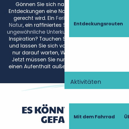
Gönnen Sie sich nach einem Tag voller
Entdeckungen eine Nacht, die Ihrem Ausflug
gerecht wird. Ein
Ferienhaus inmitten der
Entdeckungsrouten
Natur
, ein raffiniertes
Schlosshotel
oder
eine
ungewöhnliche Unterkunft
… Brauchen Sie eine
Inspiration? Tauchen Sie in unsere Artikel ein
und lassen Sie sich von Ideen verführen, die
nur darauf warten, Wirklichkeit zu werden.
Jetzt müssen Sie nur noch Ihren Kokon für
einen Aufenthalt außerhalb der Zeit buchen!
Aktivitäten
L'Aubinière
Les Girardieres
La Barillère
Gîte de la Camusière
ES KÖNNTE IHNEN
TrogloGîte
GEFALLEN
Mit dem Fahrrad
Ü
La Loire Sonore
Gîtes des Forges **