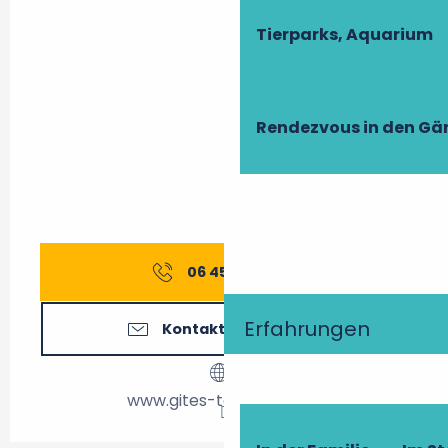
Tierparks, Aquarium
Rendezvous in den Gä
06 45 46 93
▒▒
Erfahrungen
Kontaktieren Sie uns
www.gites-touraine.com