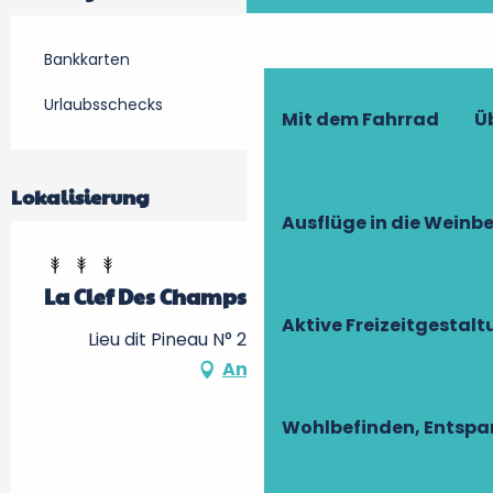
Bankkarten
Urlaubsschecks
Mit dem Fahrrad
Ü
Lokalisierung
Ausflüge in die Weinb
La Clef Des Champs
Aktive Freizeitgestal
Lieu dit Pineau N° 2, 37240 Manthelan
Anfahrt
Wohlbefinden, Entsp