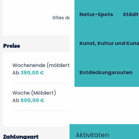
Natur-Spots
Städt
Gîtes de France
Kunst, Kultur und Ku
Preise
Wochenende (möbliert)
Entdeckungsrouten
Ab
390,00 €
Woche (Möbliert)
Ab
600,00 €
Aktivitäten
Zahlungsart