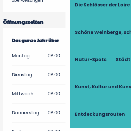
Überweisungen
Die Schlösser der Loire
Öffnungszeiten
Schöne Weinberge, sch
Das ganze Jahr über
Das ganze Jahr über
Montag
08:00
20:00
Natur-Spots
Städt
Dienstag
08:00
20:00
Kunst, Kultur und Ku
Mittwoch
08:00
20:00
Donnerstag
08:00
20:00
Entdeckungsrouten