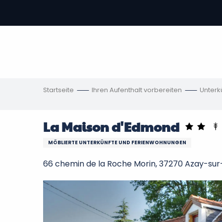
Aller
au
contenu
vous
principal
ch
en
Startseite
Ihren Aufenthalt vorbereiten
Unterk
La Maison d'Edmond
MÖBLIERTE UNTERKÜNFTE UND FERIENWOHNUNGEN
66 chemin de la Roche Morin, 37270 Azay-su