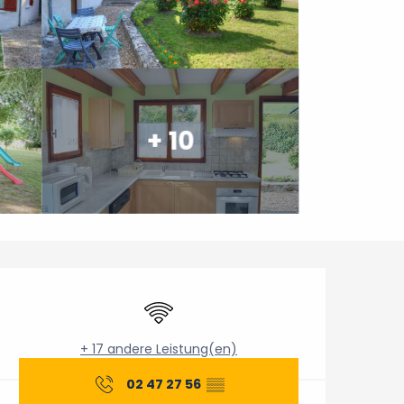
+ 10
Öffnungszeiten & Konta
Wi-Fi
+ 17 andere Leistung(en)
02 47 27 56
▒▒