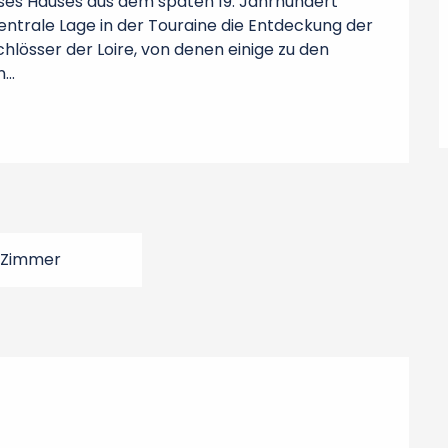
es Hauses aus dem späten 19. Jahrhundert 
zentrale Lage in der Touraine die Entdeckung der 
chlösser der Loire, von denen einige zu den 
..
 Zimmer