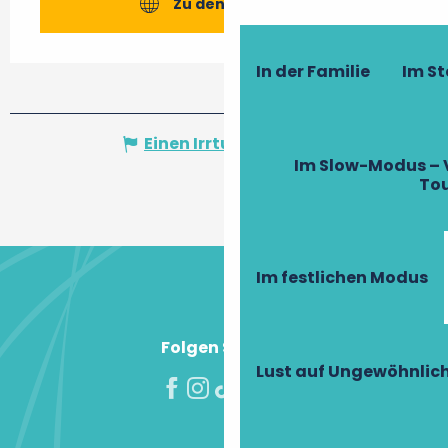
Zu den Webseiten
In der Familie
Im S
Einen Irrtum angeben
Im Slow-Modus – 
To
Im festlichen Modus
Folgen Sie uns!
Lust auf Ungewöhnlic