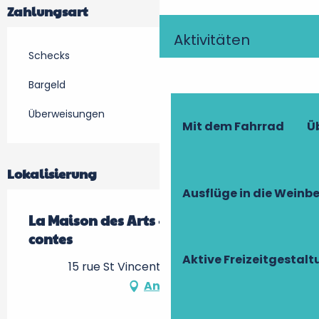
Zahlungsart
Aktivitäten
Schecks
Bargeld
Überweisungen
Mit dem Fahrrad
Ü
Lokalisierung
Ausflüge in die Weinb
La Maison des Arts - La maison des
contes
Aktive Freizeitgestal
15 rue St Vincent, 37150 Francueil
Anfahrt