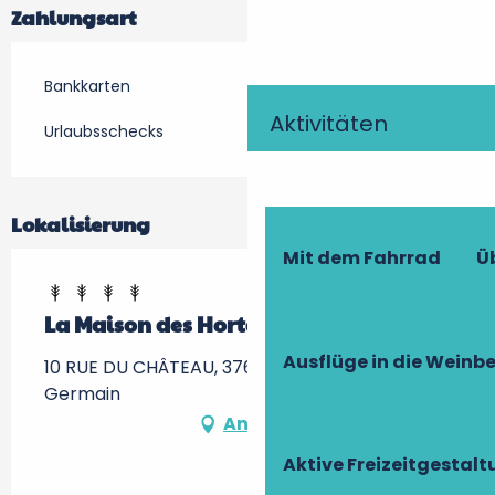
Zahlungsart
Bankkarten
Aktivitäten
Urlaubsschecks
Lokalisierung
Mit dem Fahrrad
Ü
La Maison des Hortensias II
Ausflüge in die Weinb
10 RUE DU CHÂTEAU, 37600 Saint-Jean-Saint-
Germain
Anfahrt
Aktive Freizeitgestal