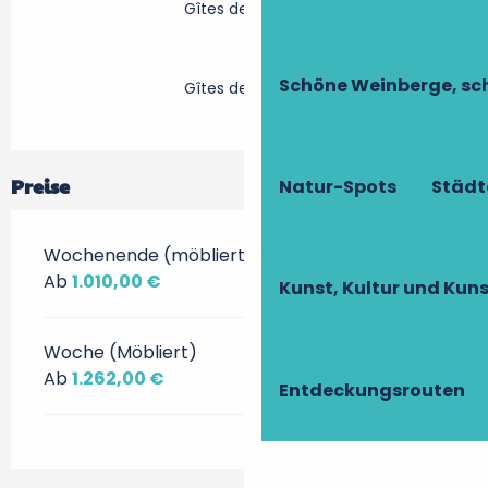
Gîtes de France
Schöne Weinberge, sch
Gîtes de France
Preise
Natur-Spots
Städt
Wochenende (möbliert)
Ab
1.010,00 €
Kunst, Kultur und Ku
Woche (Möbliert)
Ab
1.262,00 €
Entdeckungsrouten