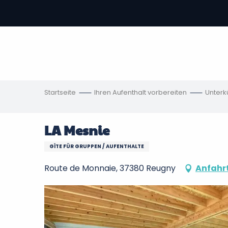
Aller
au
contenu
vous
principal
ch
en
Startseite
Ihren Aufenthalt vorbereiten
Unterk
LA Mesnie
GÎTE FÜR GRUPPEN / AUFENTHALTE
Route de Monnaie, 37380 Reugny
Anfahr