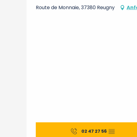
Route de Monnaie, 37380 Reugny
Anf
02 47 27 56
▒▒