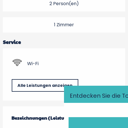
2 Person(en)
1 Zimmer
Service
Wi-Fi
Alle Leistungen anzeigen
Entdecken Sie die T
Leistungensmöglichkeiten
Bezeichnungen (Leistungsmerkmale)
Bezeichnungen (Leistungsmerkmale)