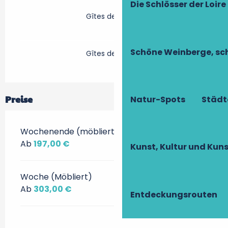
Die Schlösser der Loire
Gîtes de France
Schöne Weinberge, sch
Gîtes de France
Preise
Natur-Spots
Städt
Wochenende (möbliert)
Ab
197,00 €
Kunst, Kultur und Ku
Woche (Möbliert)
Ab
303,00 €
Entdeckungsrouten