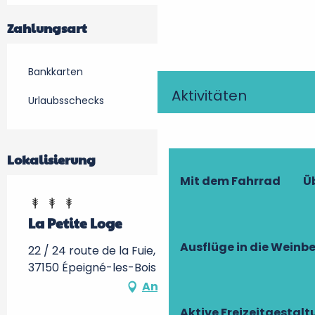
Zahlungsart
Bankkarten
Aktivitäten
Urlaubsschecks
Lokalisierung
Mit dem Fahrrad
Ü
La Petite Loge
Ausflüge in die Weinb
22 / 24 route de la Fuie, La Grange du Bois,
37150 Épeigné-les-Bois
Anfahrt
Aktive Freizeitgestal