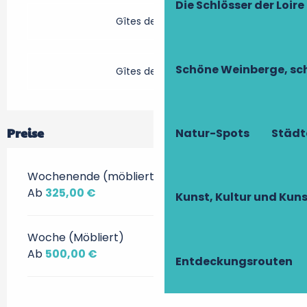
Die Schlösser der Loire
Gîtes de France
Schöne Weinberge, sch
Gîtes de France
Preise
Natur-Spots
Städt
Wochenende (möbliert)
Ab
325,00 €
Kunst, Kultur und Ku
Woche (Möbliert)
Ab
500,00 €
Entdeckungsrouten