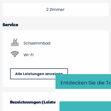
2 Zimmer
Service
Schwimmbad
Wi-Fi
Alle Leistungen anzeigen
Entdecken Sie die T
Leistungensmöglichkeiten
Bezeichnungen (Leistungsmerkmale)
Bezeichnungen (Leistungsmerkmale)