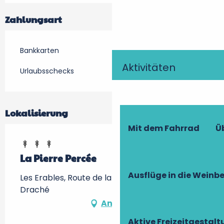
Zahlungsart
Bankkarten
Aktivitäten
Urlaubsschecks
Lokalisierung
Mit dem Fahrrad
Ü
La Pierre Percée
Ausflüge in die Weinb
Les Erables, Route de la Pierre Percée, 37800
Draché
Anfahrt
Aktive Freizeitgestal