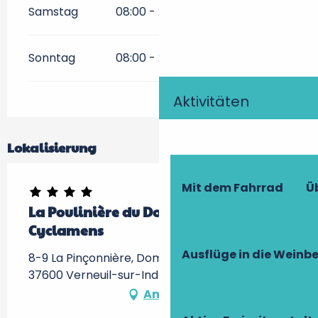
Samstag
08:00 - 20:00
Sonntag
08:00 - 20:00
Aktivitäten
Lokalisierung
Mit dem Fahrrad
Ü
La Poulinière du Domaine des
Cyclamens
Ausflüge in die Weinb
8-9 La Pinçonnière, Domaine des Cyclamens,
37600 Verneuil-sur-Indre
Anfahrt