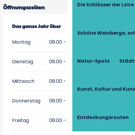
Die Schlösser der Loire
Öffnungszeiten
Das ganze Jahr über
Das ganze Jahr über
Schöne Weinberge, sch
Montag
08:00 - 20:00
Natur-Spots
Städt
Dienstag
08:00 - 20:00
Mittwoch
08:00 - 20:00
Kunst, Kultur und Ku
Donnerstag
08:00 - 20:00
Entdeckungsrouten
Freitag
08:00 - 20:00