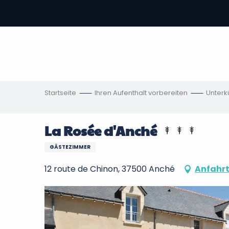
Aller
au
contenu
vous
principal
ch
en
Startseite
Ihren Aufenthalt vorbereiten
Unterk
La Rosée d'Anché
GÄSTEZIMMER
12 route de Chinon, 37500 Anché
Anfahr