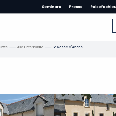
Seminare
Presse
Reisefachle
ünfte
Alle Unterkünfte
La Rosée d'Anché
t