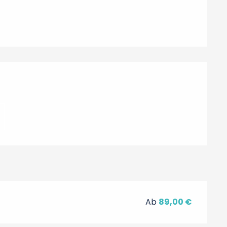
hkeiten
Ab
89,00 €