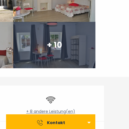
+ 10
Öffnungszeiten & Konta
Wi-Fi
+ 8 andere Leistung(en)
Kontakt