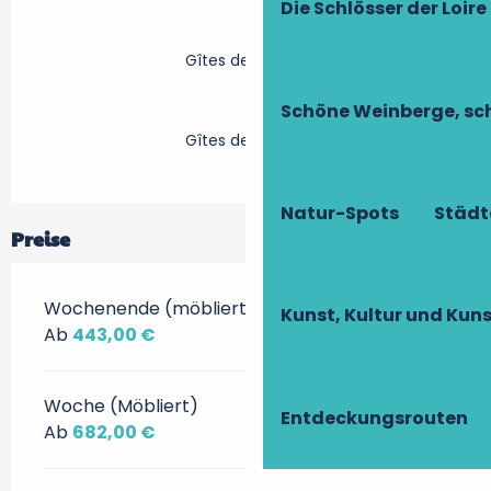
Die Schlösser der Loire
Gîtes de France
Schöne Weinberge, sch
Gîtes de France
Natur-Spots
Städt
Preise
Wochenende (möbliert)
Kunst, Kultur und Ku
Ab
443,00 €
Woche (Möbliert)
Entdeckungsrouten
Ab
682,00 €