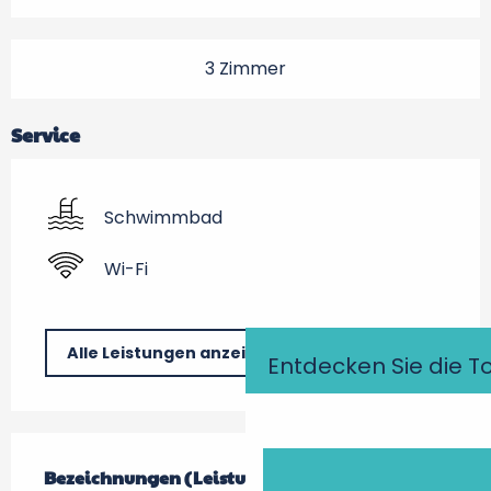
3 Zimmer
Service
Schwimmbad
Wi-Fi
Alle Leistungen anzeigen
Entdecken Sie die T
Leistungensmöglichkeiten
Bezeichnungen (Leistungsmerkmale)
Bezeichnungen (Leistungsmerkmale)