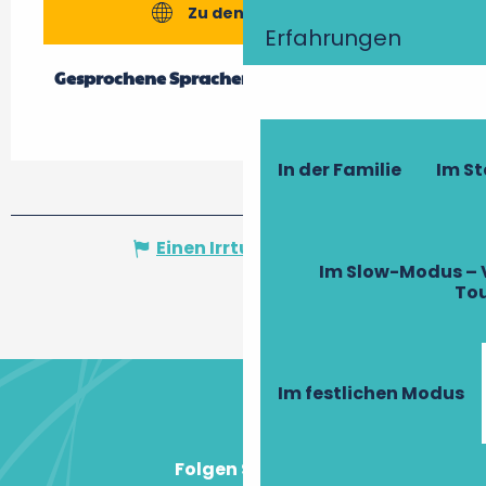
Zu den Webseiten
Erfahrungen
Gesprochene Sprachen
Gesprochene Sprachen
In der Familie
Im S
Einen Irrtum angeben
Im Slow-Modus – 
To
Im festlichen Modus
Folgen Sie uns!