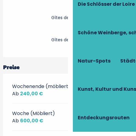
Die Schlösser der Loire
Gîtes de France
Schöne Weinberge, sch
Gîtes de France
Natur-Spots
Städt
Preise
Wochenende (möbliert)
Kunst, Kultur und Ku
Ab
240,00 €
Woche (Möbliert)
Entdeckungsrouten
Ab
600,00 €