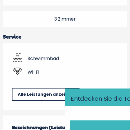
3 Zimmer
Service
Schwimmbad
Wi-Fi
Alle Leistungen anzeigen
Entdecken Sie die T
Leistungensmöglichkeiten
Bezeichnungen (Leistungsmerkmale)
Bezeichnungen (Leistungsmerkmale)