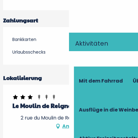
Zahlungsart
Bankkarten
Aktivitäten
Urlaubsschecks
Lokalisierung
Mit dem Fahrrad
Ü
Le Moulin de Reigner
Ausflüge in die Weinb
2 rue du Moulin de Reigner, 37500 Anché
Anfahrt