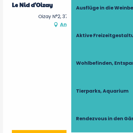
Le Nid d'Oizay
Ausflüge in die Weinb
Oizay N°2, 37600 Bridoré
Anfahrt
Aktive Freizeitgestal
Wohlbefinden, Entsp
Tierparks, Aquarium
Rendezvous in den Gä