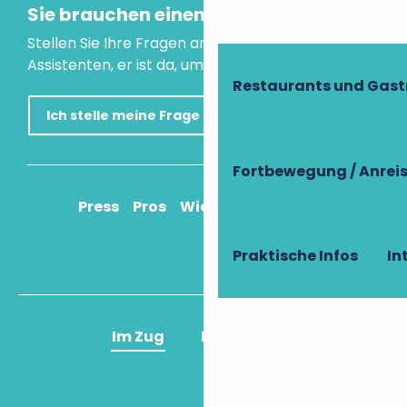
Sie brauchen einen Rat?
Stellen Sie Ihre Fragen an unseren virtuellen
Assistenten, er ist da, um Ihnen zu helfen.
Restaurants und Gas
Ich stelle meine Frage
Fortbewegung / Anrei
Press
Pros
Wie komme ich an?
Praktische Infos
In
Im Zug
Im Flugzeug