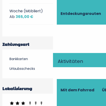
Woche (Möbliert)
Entdeckungsrouten
Ab
365,00 €
Zahlungsart
Bankkarten
Aktivitäten
Urlaubsschecks
Lokalisierung
Mit dem Fahrrad
Ü