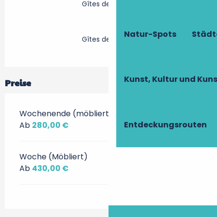
Gîtes de France
Natur-Spots
Städt
Gîtes de France
Kunst, Kultur und Ku
Preise
Wochenende (möbliert)
Entdeckungsrouten
Ab
280,00 €
Woche (Möbliert)
Ab
430,00 €