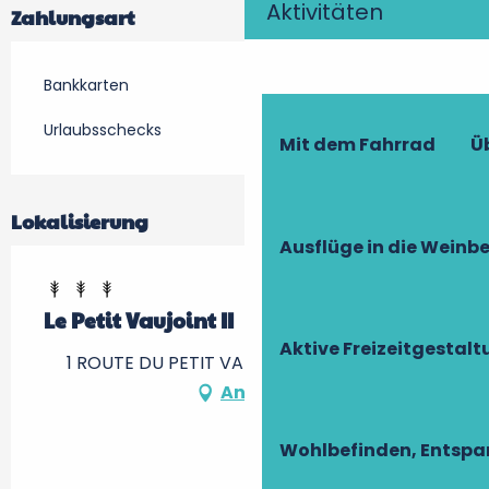
Aktivitäten
Zahlungsart
Bankkarten
Urlaubsschecks
Mit dem Fahrrad
Ü
Lokalisierung
Ausflüge in die Weinb
Le Petit Vaujoint II
Aktive Freizeitgestal
1 ROUTE DU PETIT VAUJOINT, 37190 Cheillé
Anfahrt
Wohlbefinden, Entsp