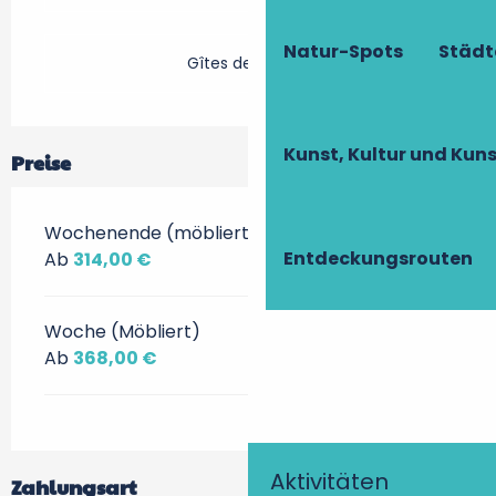
Natur-Spots
Städt
Gîtes de France
Kunst, Kultur und Ku
Preise
Wochenende (möbliert)
Entdeckungsrouten
Ab
314,00 €
Woche (Möbliert)
Ab
368,00 €
Aktivitäten
Zahlungsart