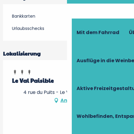
Bankkarten
Urlaubsschecks
Mit dem Fahrrad
Ü
Lokalisierung
Ausflüge in die Weinb
Le Val Paisible
Aktive Freizeitgestal
4 rue du Puits - Le Vau, 37530 Mosnes
Anfahrt
Wohlbefinden, Entsp