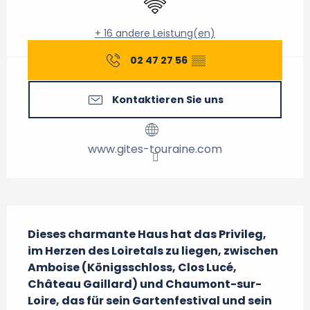
+ 16 andere Leistung(en)
02 47 27 56
▒▒
Kontaktieren Sie uns
www.gites-touraine.com
Beschreibung
Dieses charmante Haus hat das Privileg, 
im Herzen des Loiretals zu liegen, zwischen 
Amboise (Königsschloss, Clos Lucé, 
Château Gaillard) und Chaumont-sur-
Loire, das für sein Gartenfestival und sein 