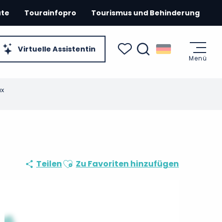
ute
Tourainfopro
Tourismus und Behinderung
Virtuelle Assistentin
Menü
Suche
Voir les favoris
ux
Ajouter aux favoris
Teilen
Zu Favoriten hinzufügen