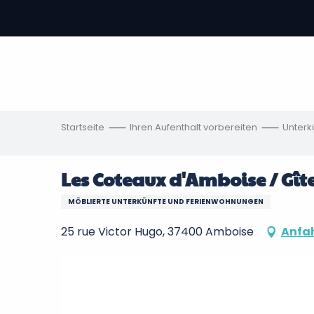
Aller
au
contenu
vous
principal
ch
en
Startseite
Ihren Aufenthalt vorbereiten
Unterk
Les Coteaux d'Amboise / Gî
MÖBLIERTE UNTERKÜNFTE UND FERIENWOHNUNGEN
25 rue Victor Hugo, 37400 Amboise
Anfa