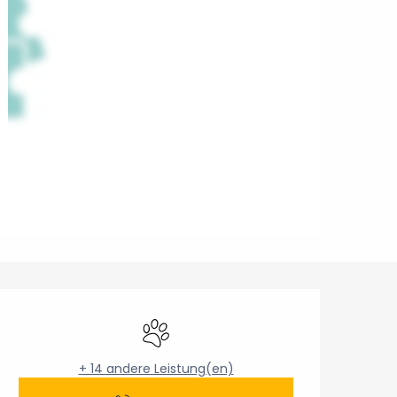
Öffnungszeiten & Konta
Tiere erlaubt
+ 14 andere Leistung(en)