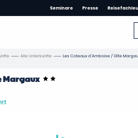
Seminare
Presse
Reisefachle
ünfte
Alle Unterkünfte
Les Coteaux d'Amboise / Gîte Marga
te Margaux
hrt