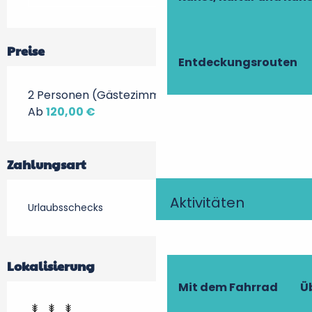
Preise
Entdeckungsrouten
2 Personen (Gästezimmer + Frühstück)
Ab
120,00 €
Zahlungsart
Aktivitäten
Urlaubsschecks
Lokalisierung
Mit dem Fahrrad
Ü