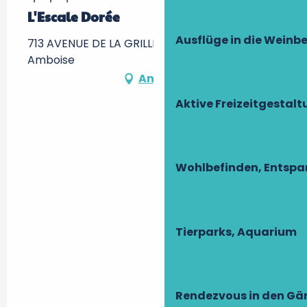
L'Escale Dorée
Ausflüge in die Weinb
713 AVENUE DE LA GRILLE DOREE, 37400
Amboise
Anfahrt
Aktive Freizeitgestal
Wohlbefinden, Entsp
Tierparks, Aquarium
Rendezvous in den Gä