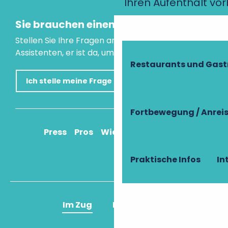
Ihren Aufenthalt vo
Sie brauchen einen Rat?
Stellen Sie Ihre Fragen an unseren virtuellen
Assistenten, er ist da, um Ihnen zu helfen.
Restaurants und Gas
Ich stelle meine Frage
Fortbewegung / Anrei
Press
Pros
Wie komme ich an?
Praktische Infos
In
Im Zug
Im Flugzeug