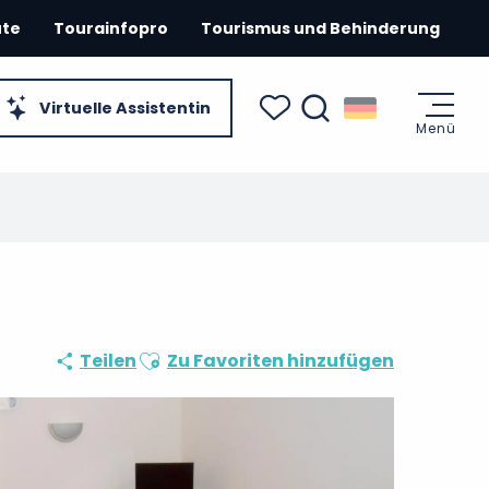
ute
Tourainfopro
Tourismus und Behinderung
Virtuelle Assistentin
Menü
Suche
Voir les favoris
Ajouter aux favoris
Teilen
Zu Favoriten hinzufügen