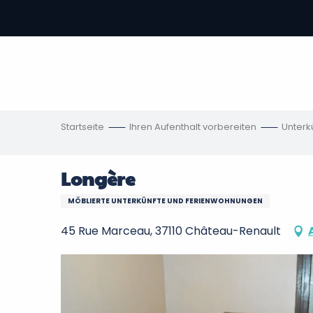
Aller
au
contenu
vous
principal
ch
en
Startseite
Ihren Aufenthalt vorbereiten
Unterk
Longère
MÖBLIERTE UNTERKÜNFTE UND FERIENWOHNUNGEN
45 Rue Marceau, 37110 Château-Renault