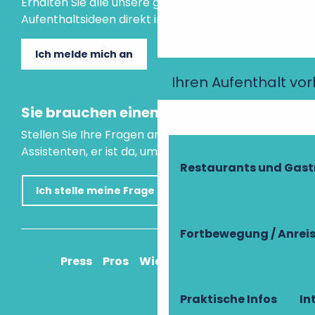
Erhalten Sie alle unsere guten Tipps und
Aufenthaltsideen direkt in Ihre Mailbox.
Ich melde mich an
Ihren Aufenthalt vo
Sie brauchen einen Rat?
Stellen Sie Ihre Fragen an unseren virtuellen
Assistenten, er ist da, um Ihnen zu helfen.
Restaurants und Gas
Ich stelle meine Frage
Fortbewegung / Anrei
Press
Pros
Wie komme ich an?
Praktische Infos
In