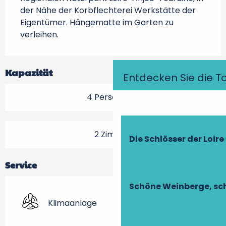
der Nähe der Korbflechterei Werkstätte der 
Eigentümer. Hängematte im Garten zu 
verleihen.
Kapazität
Entdecken Sie die T
4 Person(en)
2 Zimmer
Die Schlösser der Loire
Service
Schöne Weinberge, sch
Klimaanlage