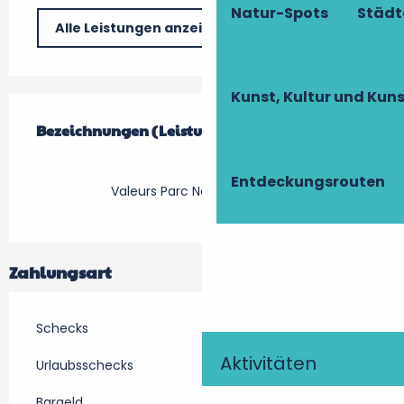
Natur-Spots
Städt
Alle Leistungen anzeigen
Kunst, Kultur und Ku
Leistungensmöglichkeiten
Bezeichnungen (Leistungsmerkmale)
Bezeichnungen (Leistungsmerkmale)
Entdeckungsrouten
Valeurs Parc Naturel Régional
Zahlungsart
Schecks
Aktivitäten
Urlaubsschecks
Bargeld