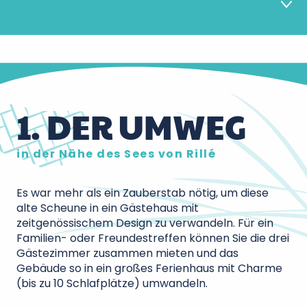
1
Top 1
1. DER UMWEG
2
Top 2
in der Nähe des Sees von Rillé
3
Top 3
Es war mehr als ein Zauberstab nötig, um diese
alte Scheune in ein Gästehaus mit
4
Top 4
zeitgenössischem Design zu verwandeln. Für ein
Familien- oder Freundestreffen können Sie die drei
Gästezimmer zusammen mieten und das
5
Top 5
Gebäude so in ein großes Ferienhaus mit Charme
(bis zu 10 Schlafplätze) umwandeln.