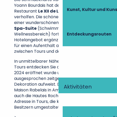
Yoann Bourdais hat dem Hotel und
Kunst, Kultur und Ku
Restaurant
Le XII de Luynes
zu seinem Ruf
verholfen. Die schöne Geschichte wird mit
einer wunderschönen
höhlenartigen
Spa-Suite
(Schwimmspa Sauna,
Entdeckungsrouten
Wellnessbereich) fortgesetzt, die das
Hotelangebot ergänzt. Ein weiterer Grund
für einen Aufenthalt an den Ufern der Loire
zwischen Tours und dem Schloss Langeais.
In unmittelbarer Nähe des Bahnhofs von
Tours entdecken Sie das Labe Hôtel, das
2024 eröffnet wurde und eine
ausgesprochen zeitgenössische
Dekoration aufweist. Dasselbe gilt für das
Aktivitäten
Maison Rabelais in Amboise. Testen Sie
auch die Hautes Roches, eine historische
Adresse in Tours, die kürzlich von neuen
Besitzern umgestaltet wurde!