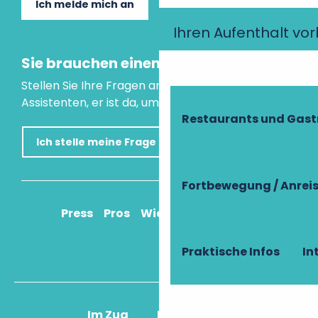
Ich melde mich an
Ihren Aufenthalt vo
Sie brauchen einen Rat?
Stellen Sie Ihre Fragen an unseren virtuellen
Assistenten, er ist da, um Ihnen zu helfen.
Restaurants und Gas
Ich stelle meine Frage
Fortbewegung / Anrei
Press
Pros
Wie komme ich an?
Praktische Infos
In
Im Zug
Im Flugzeug