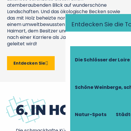
atemberaubenden Blick auf wunderschöne
Landschaften. Und das ökologische Becken sowie
das mit Holz beheizte nordische Bad zeugen von
Entdecken Sie die T
einem umweltbewussten Ansatz, der von Julien
Haimart, dem Besitzer und Gestalter der Anlage
nach einer Karriere als Jagdpilot in der Luftwaffe,
geleitet wird!
Die Schlösser der Loire
Entdecken Sie
Schöne Weinberge, sch
6. IN HOTELS
Natur-Spots
Städt
Die schmackhafte Küche des Küchenchefs