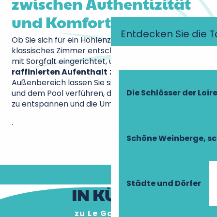
zwischen Authentizität
und Komfort
Entdecken Sie die T
Ob Sie sich für ein Höhlenzimmer oder ein
klassisches Zimmer entscheiden, jeder Raum ist
mit Sorgfalt eingerichtet, um einen
ruhigen und
raffinierten Aufenthalt
zu garantieren. Im
Außenbereich lassen Sie sich vom
grünen Garten
Die Schlösser der Loir
und dem Pool verführen, die perfekt sind, um sich
zu entspannen und die Umgebung zu genießen.
.
Schöne Weinberge, sc
Städte und Dörfer
IN KÜRZE
zu Le Gaimont