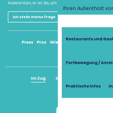
Assistenten, er ist da, um Ihnen zu helfen.
Ihren Aufenthalt vo
Ich stelle meine Frage
Restaurants und Gas
Press
Pros
Wie komme ich an?
Fortbewegung / Anrei
Im Zug
Im Flugzeug
Praktische Infos
I