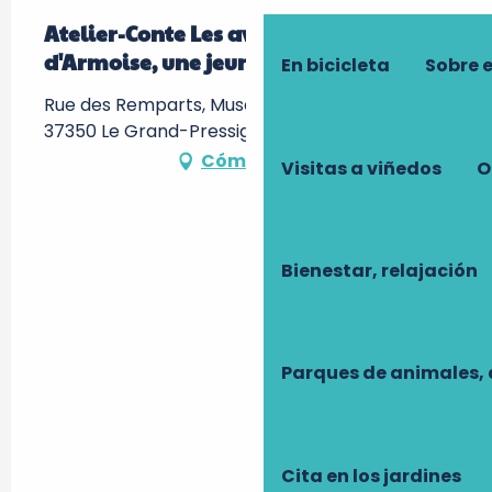
Atelier-Conte Les aventures
d'Armoise, une jeune Cro-Magnon
En bicicleta
Sobre 
Rue des Remparts, Musée de la Préhistoire -,
37350 Le Grand-Pressigny
Cómo llegar
Visitas a viñedos
O
Bienestar, relajación
Parques de animales, 
Cita en los jardines