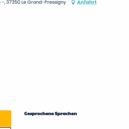
e -, 37350 Le Grand-Pressigny
Anfahrt
Gesprochene Sprachen
Gesprochene Sprachen