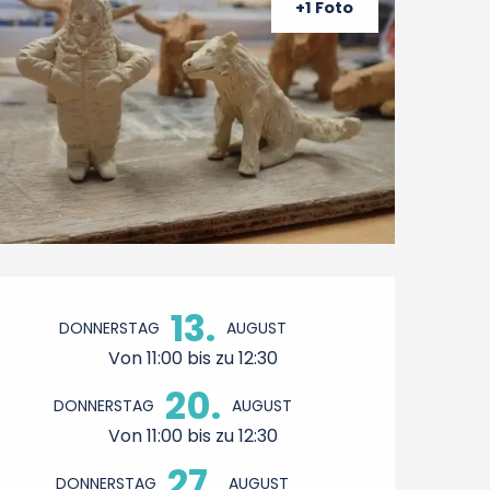
+1 Foto
Öffnungszeiten & Konta
13.
DONNERSTAG
AUGUST
Von 11:00 bis zu 12:30
20.
DONNERSTAG
AUGUST
Von 11:00 bis zu 12:30
27.
DONNERSTAG
AUGUST