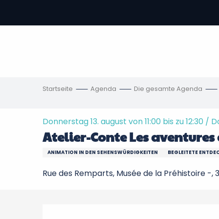
Aller
au
contenu
vous
principal
ch
en
Startseite
Agenda
Die gesamte Agenda
Donnerstag 13. august von 11:00 bis zu 12:30 / Do
Atelier-Conte Les aventure
ANIMATION IN DEN SEHENSWÜRDIGKEITEN
BEGLEITETE ENTD
Rue des Remparts, Musée de la Préhistoire -,
Beschreibung