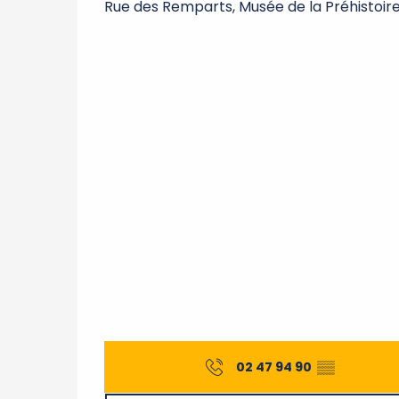
Rue des Remparts, Musée de la Préhistoir
02 47 94 90
▒▒