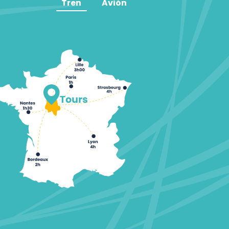
Tren
Avión