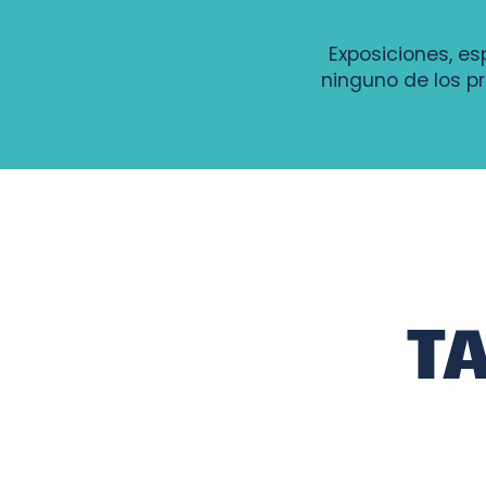
Exposiciones, es
ninguno de los p
Cinéma en plein air : Ce qui nous lie
Parcours Molière
Soirée d'observation nuit des étoiles
Le pique-nique en blanc au château de la Villaumaire
Concert aux chandelles à la Pagode de Chanteloup
Déambulations nocturnes
T
Les Soirées Culturelles
Visite nocturne de Chenonceaux
Duo Sweetlife en concert
Nuit des étoiles à Amboise
Jeu : "Lupin dans la ville"
Nuits des étoiles