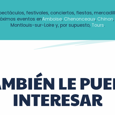
pectáculos, festivales, conciertos, fiestas, mercadil
róximos eventos en
Amboise
,
Chenonceaux
,
Chinon
Montlouis-sur-Loire y, por supuesto,
Tours
.
AMBIÉN LE PUE
INTERESAR