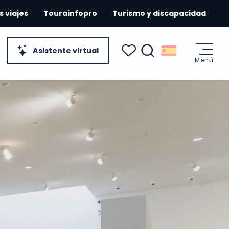
s viajes
Tourainfopro
Turismo y discapacidad
Asistente virtual
Menú
Buscar
Voir les favoris