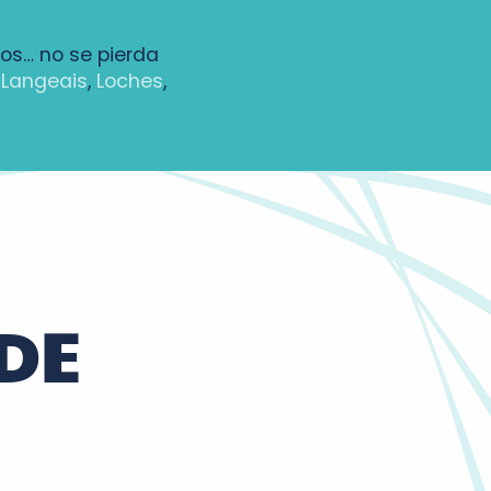
los… no se pierda
,
Langeais
,
Loches
,
DE